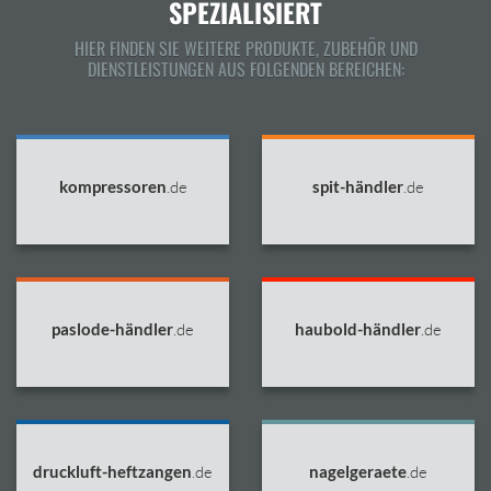
SPEZIALISIERT
HIER FINDEN SIE WEITERE PRODUKTE, ZUBEHÖR UND
DIENSTLEISTUNGEN AUS FOLGENDEN BEREICHEN:
kompressoren
.de
spit-händler
.de
paslode-händler
.de
haubold-händler
.de
druckluft-heftzangen
.de
nagelgeraete
.de