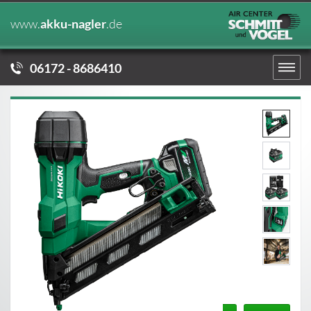
www.
akku-nagler
.de
06172 - 8686410